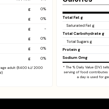
g
0
%
Total Fat
g
g
0
%
Saturated Fat
g
g
-
Total Carbohydrate
g
g
0
%
Total Sugars
g
g
0
%
Protein
g
Sodium
0
mg
g
0
%
* The % Daily Value (DV) tel
erage adult (8400 kJ/ 2000
serving of food contributes 
l)
a day is used for ge