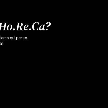
e Ho.Re.Ca?
iamo qui per te.
à!