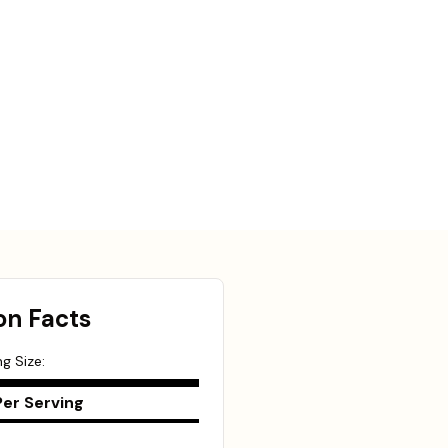
on Facts
ng Size:
er Serving