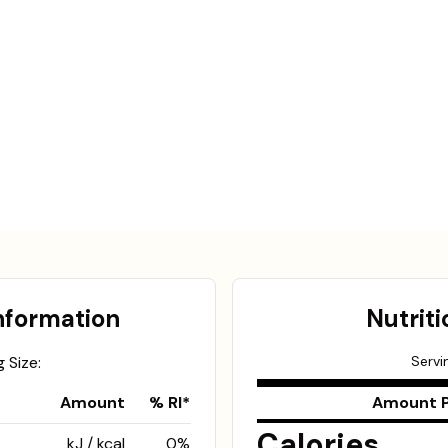
Information
Nutriti
 Size:
Servi
Amount
% RI*
Amount P
Calories
kJ /
kcal
0
%