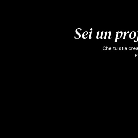
Sei un pro
Che tu stia cre
P